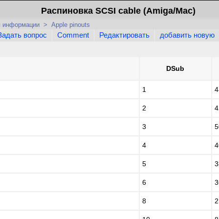
Распиновка SCSI cable (Amiga/Mac)
я информации
>
Apple pinouts
Задать вопрос
Comment
Редактировать
добавить новую
DSub
1
4
2
4
3
5
4
4
5
3
6
3
8
2