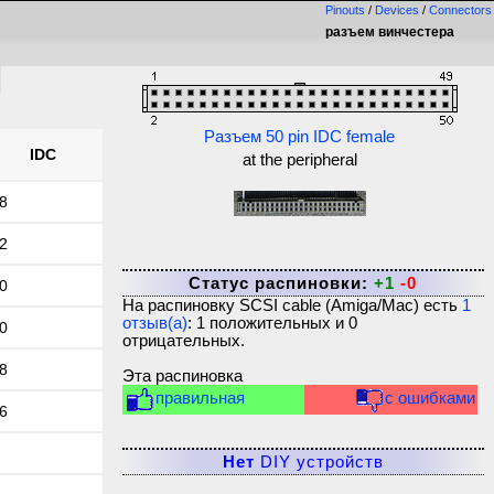
Pinouts
/
Devices
/
Connectors
разъем винчестера
Разъем 50 pin IDC female
IDC
at the peripheral
8
2
Статус распиновки:
+1
-0
0
На распиновку
SCSI cable (Amiga/Mac)
есть
1
отзыв(а)
:
1
положительных и
0
0
отрицательных.
8
Эта распиновка
правильная
с ошибками
6
Нет
DIY устройств