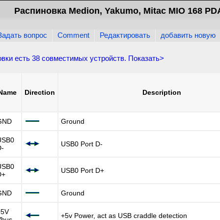
Распиновка Medion, Yakumo, Mitac MIO 168 PD
Задать вопрос
Comment
Редактировать
добавить новую
овки есть
38
совместимых устройств. Показать>
Name
Direction
Description
GND
Ground
USB0
USB0 Port D-
D-
USB0
USB0 Port D+
D+
GND
Ground
+5V
+5v Power, act as USB craddle detection
Vbus