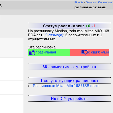
Pinouts
/
Devices
/
Connectors
A
распиновка разъема
Статус распиновки:
+6
-1
На распиновку
Medion, Yakumo, Mitac MIO 168
PDA
есть
9
отзыв(а)
:
6
положительных и
1
отрицательных.
Эта распиновка
правильная
с ошибками
38
совместимых устройств
1
сопутствующих распиновок
Распиновка: Mitac Mio 168 USB cable
Нет
DIY устройств