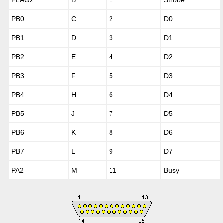
FLAG2
B
1
Strobe
PB0
C
2
D0
PB1
D
3
D1
PB2
E
4
D2
PB3
F
5
D3
PB4
H
6
D4
PB5
J
7
D5
PB6
K
8
D6
PB7
L
9
D7
PA2
M
11
Busy