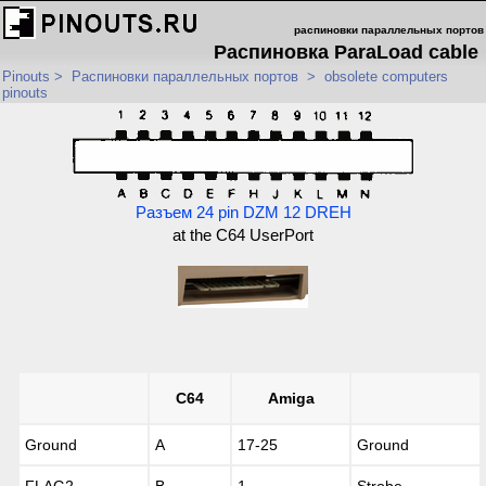
распиновки параллельных портов
Распиновка ParaLoad cable
Pinouts
>
Распиновки параллельных портов
>
obsolete computers
pinouts
Разъем 24 pin DZM 12 DREH
at the C64 UserPort
C64
Amiga
Ground
A
17-25
Ground