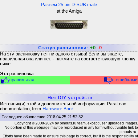
Разъем 25 pin D-SUB male
at the Amiga
Статус распиновки:
+0
-0
На эту распиновку нет ни одного отзыва! Если вы знаете,
правильная она или нет, - нажмите на соответствующую кнопку
ниже.
Эта распиновка
правильная
с ошибками
Нет
DIY устройств
Источник(и) этой и дополнительной информации: ParaLoad
documentation, from
Hardware Book
Последнее обновление
2018-04-25 21:52:32
.
Copyright © 2000-2024 by pinouts.ru team, except user uploaded images.
No portion of this webpage may be reproduced in any form without visible link to
pinouts.ru .
Efforts have been made to ensure this page is correct, but it is the responsibility of