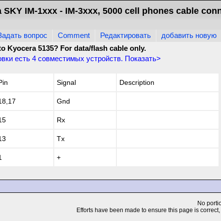
SKY IM-1xxx - IM-3xxx, 5000 cell phones cable con
Задать вопрос
Comment
Редактировать
добавить новую
to Kyocera 5135? For data/flash cable only.
овки есть
4
совместимых устройств. Показать>
Pin
Signal
Description
18,17
Gnd
15
Rx
13
Tx
1
+
No portio
Efforts have been made to ensure this page is correct, but