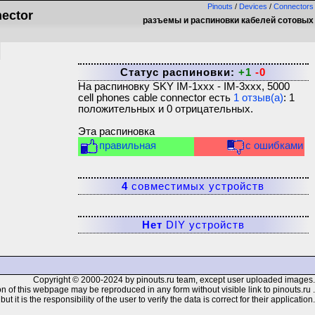
Pinouts
/
Devices
/
Connectors
nector
разъемы и распиновки кабелей сотовых
Статус распиновки:
+1
-0
На распиновку
SKY IM-1xxx - IM-3xxx, 5000
cell phones cable connector
есть
1
отзыв(а)
:
1
положительных и
0
отрицательных.
Эта распиновка
правильная
с ошибками
4
совместимых устройств
Нет
DIY устройств
Copyright © 2000-2024 by pinouts.ru team, except user uploaded images.
n of this webpage may be reproduced in any form without visible link to pinouts.ru .
 it is the responsibility of the user to verify the data is correct for their application.