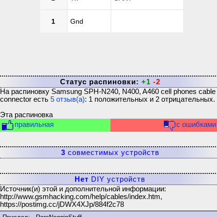
1
Gnd
Статус распиновки:
+1
-2
На распиновку
Samsung SPH-N240, N400, A460 cell phones cable
connector
есть
5
отзыв(а)
:
1
положительных и
2
отрицательных.
Эта распиновка
правильная
с ошибками
3
совместимых устройств
Нет
DIY устройств
Источник(и) этой и дополнительной информации:
http://www.gsmhacking.com/help/cables/index.htm,
https://postimg.cc/jDWX4XJp/884f2c78