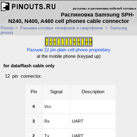
разъемы и распиновки кабелей сотовых
Распиновка Samsung SPH-
N240, N400, A460 cell phones cable connector
Pinouts
>
Разъемы сотовых телефонов и смартфонов
>
Samsung
pinouts
Разъем 12 pin plain cell phone proprietary
at the mobile phone (keypad up)
for data/flash cable only
12 pin connector.
Pin
Signal
Description
4
Vcc
3
Rx
UART
2
Tx
UART