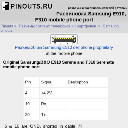
разъемы и распиновки кабелей сотовых
Распиновка Samsung E910,
F310 mobile phone port
Pinouts
>
Разъемы сотовых телефонов и смартфонов
>
Samsung
pinouts
Разъем 20 pin Samsung E910 cell phone proprietary
at the mobile phone
Original Samsung/B&O E910 Serene and F310 Serenata
mobile phone port
Pin
Signal
Description
4
+4.2V
10
Rx
20
Tx
6 & 16 are GND, shorted in cable ??