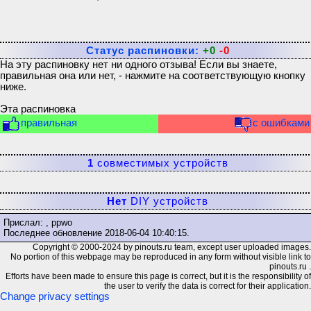
Статус распиновки:
+0
-0
На эту распиновку нет ни одного отзыва! Если вы знаете,
правильная она или нет, - нажмите на соответствующую кнопку
ниже.
Эта распиновка
правильная
с ошибками
1
совместимых устройств
Нет
DIY устройств
Прислал: , ppwo
Последнее обновление
2018-06-04 10:40:15
.
Copyright © 2000-2024 by pinouts.ru team, except user uploaded images.
No portion of this webpage may be reproduced in any form without visible link to
pinouts.ru .
Efforts have been made to ensure this page is correct, but it is the responsibility of
the user to verify the data is correct for their application.
Change privacy settings