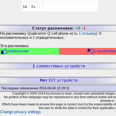
14
Tx
Статус распиновки:
+0
-1
На распиновку
Qualcomm Q cell phone
есть
1
отзыв(а)
:
0
положительных и
1
отрицательных.
Эта распиновка
правильная
с ошибками
1
совместимых устройств
Нет
DIY устройств
Последнее обновление
2018-06-04 10:29:11
.
Copyright © 2000-2024 by pinouts.ru team, except user uploaded images.
No portion of this webpage may be reproduced in any form without visible link to
pinouts.ru .
Efforts have been made to ensure this page is correct, but it is the responsibility of
the user to verify the data is correct for their application.
Change privacy settings