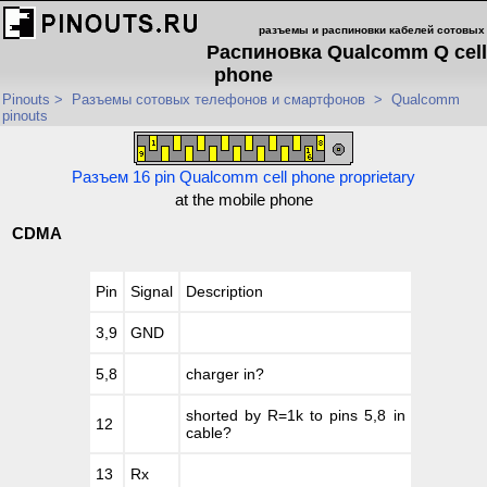
разъемы и распиновки кабелей сотовых
Распиновка Qualcomm Q cell
phone
Pinouts
>
Разъемы сотовых телефонов и смартфонов
>
Qualcomm
pinouts
Разъем 16 pin Qualcomm cell phone proprietary
at the mobile phone
CDMA
Pin
Signal
Description
3,9
GND
5,8
charger in?
shorted by R=1k to pins 5,8 in
12
cable?
13
Rx