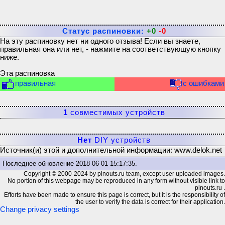
Статус распиновки:
+0
-0
На эту распиновку нет ни одного отзыва! Если вы знаете,
правильная она или нет, - нажмите на соответствующую кнопку
ниже.
Эта распиновка
правильная
с ошибками
1
совместимых устройств
Нет
DIY устройств
Источник(и) этой и дополнительной информации: www.delok.net
Последнее обновление
2018-06-01 15:17:35
.
Copyright © 2000-2024 by pinouts.ru team, except user uploaded images.
No portion of this webpage may be reproduced in any form without visible link to
pinouts.ru .
Efforts have been made to ensure this page is correct, but it is the responsibility of
the user to verify the data is correct for their application.
Change privacy settings