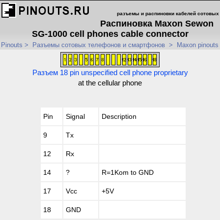
разъемы и распиновки кабелей сотовых
Распиновка Maxon Sewon
SG-1000 cell phones cable connector
Pinouts
>
Разъемы сотовых телефонов и смартфонов
>
Maxon pinouts
Разъем 18 pin unspecified cell phone proprietary
at the cellular phone
Pin
Signal
Description
9
Tx
12
Rx
14
?
R=1Kom to GND
17
Vcc
+5V
18
GND