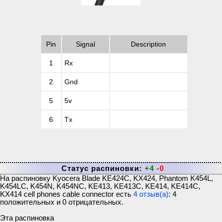
Pin
Signal
Description
1
Rx
2
Gnd
5
5v
6
Tx
Статус распиновки:
+4
-0
На распиновку
Kyocera Blade KE424C, KX424, Phantom K454L,
K454LC, K454N, K454NC, KE413, KE413C, KE414, KE414C,
KX414 cell phones cable connector
есть
4
отзыв(а)
:
4
положительных и
0
отрицательных.
Эта распиновка