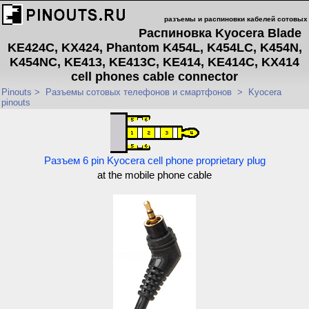
разъемы и распиновки кабелей сотовых
Распиновка Kyocera Blade
KE424C, KX424, Phantom K454L, K454LC, K454N,
K454NC, KE413, KE413C, KE414, KE414C, KX414
cell phones cable connector
Pinouts
>
Разъемы сотовых телефонов и смартфонов
>
Kyocera
pinouts
Разъем 6 pin Kyocera cell phone proprietary plug
at the mobile phone cable