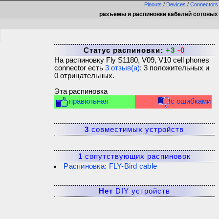
Pinouts
/
Devices
/
Connectors
разъемы и распиновки кабелей сотовых
Статус распиновки:
+3
-0
На распиновку
Fly S1180, V09, V10 cell phones
connector
есть
3
отзыв(а)
:
3
положительных и
0
отрицательных.
Эта распиновка
правильная
с ошибками
3
совместимых устройств
1
сопутствующих распиновок
Распиновка: FLY-Bird cable
Нет
DIY устройств