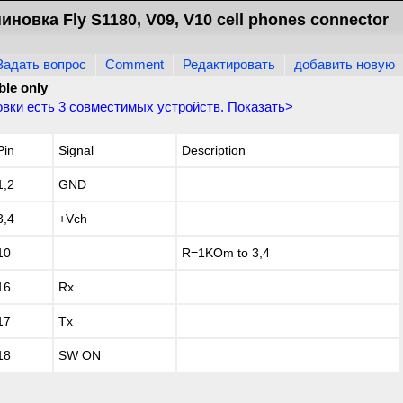
иновка Fly S1180, V09, V10 cell phones connector
Задать вопрос
Comment
Редактировать
добавить новую
ble only
овки есть
3
совместимых устройств. Показать>
Pin
Signal
Description
1,2
GND
3,4
+Vch
10
R=1KOm to 3,4
16
Rx
17
Tx
18
SW ON