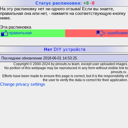
Статус распиновки:
+0
-0
На эту распиновку нет ни одного отзыва! Если вы знаете,
правильная она или нет, - нажмите на соответствующую кнопку
ниже.
Эта распиновка
правильная
с ошибками
Нет
DIY устройств
Последнее обновление
2018-06-01 14:53:25
.
Copyright © 2000-2024 by pinouts.ru team, except user uploaded images.
No portion of this webpage may be reproduced in any form without visible link to
pinouts.ru .
Efforts have been made to ensure this page is correct, but it is the responsibility of
the user to verify the data is correct for their application.
Change privacy settings