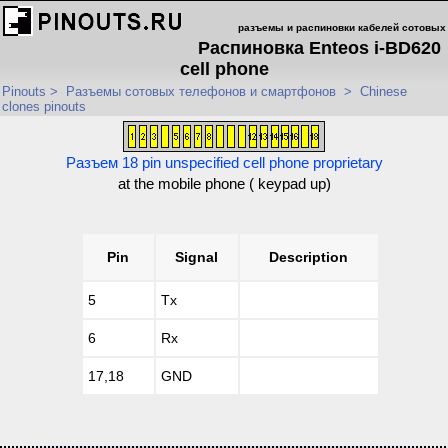
разъемы и распиновки кабелей сотовых
Распиновка Enteos i-BD620
cell phone
Pinouts
>
Разъемы сотовых телефонов и смартфонов
>
Chinese
clones pinouts
Разъем 18 pin unspecified cell phone proprietary
at the mobile phone ( keypad up)
Pin
Signal
Description
5
Tx
6
Rx
17,18
GND