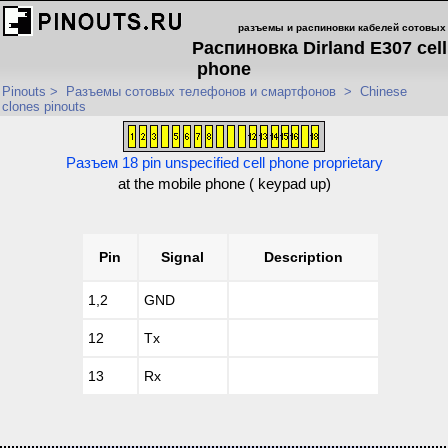
разъемы и распиновки кабелей сотовых
Распиновка Dirland E307 cell
phone
Pinouts
>
Разъемы сотовых телефонов и смартфонов
>
Chinese
clones pinouts
Разъем 18 pin unspecified cell phone proprietary
at the mobile phone ( keypad up)
Pin
Signal
Description
1,2
GND
12
Tx
13
Rx