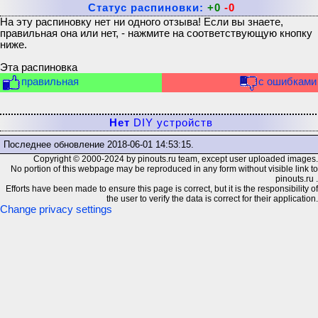
Статус распиновки:
+0
-0
На эту распиновку нет ни одного отзыва! Если вы знаете,
правильная она или нет, - нажмите на соответствующую кнопку
ниже.
Эта распиновка
правильная
с ошибками
Нет
DIY устройств
Последнее обновление
2018-06-01 14:53:15
.
Copyright © 2000-2024 by pinouts.ru team, except user uploaded images.
No portion of this webpage may be reproduced in any form without visible link to
pinouts.ru .
Efforts have been made to ensure this page is correct, but it is the responsibility of
the user to verify the data is correct for their application.
Change privacy settings