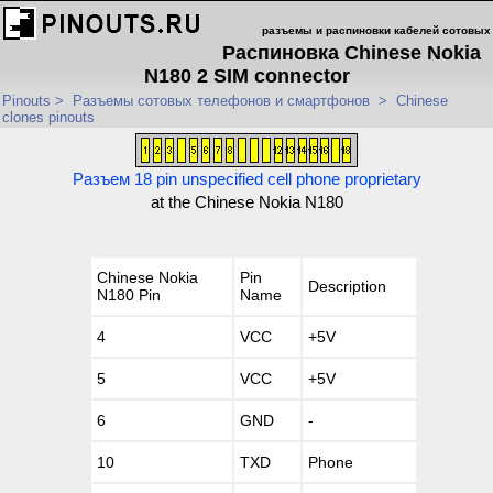
разъемы и распиновки кабелей сотовых
Распиновка Chinese Nokia
N180 2 SIM connector
Pinouts
>
Разъемы сотовых телефонов и смартфонов
>
Chinese
clones pinouts
Разъем 18 pin unspecified cell phone proprietary
at the Chinese Nokia N180
Chinese Nokia
Pin
Description
N180 Pin
Name
4
VCC
+5V
5
VCC
+5V
6
GND
-
10
TXD
Phone