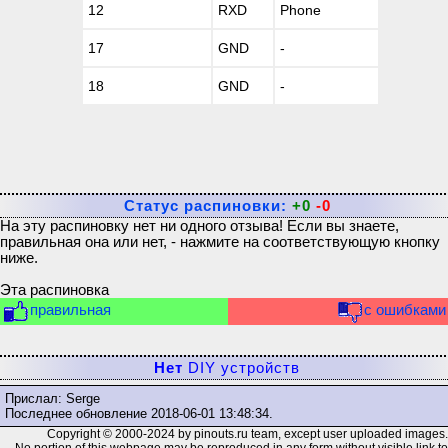
12
RXD
Phone
17
GND
-
18
GND
-
Статус распиновки:
+0
-0
На эту распиновку нет ни одного отзыва! Если вы знаете,
правильная она или нет, - нажмите на соответствующую кнопку
ниже.
Эта распиновка
правильная
с ошибками
Нет
DIY устройств
Прислал: Serge
Последнее обновление
2018-06-01 13:48:34
.
Copyright © 2000-2024 by pinouts.ru team, except user uploaded images.
No portion of this webpage may be reproduced in any form without visible link to