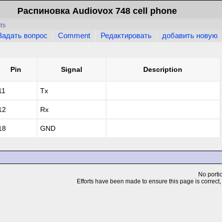
Распиновка Audiovox 748 cell phone
ts
Задать вопрос
Comment
Редактировать
добавить новую
Pin
Signal
Description
11
Tx
12
Rx
18
GND
No portio
Efforts have been made to ensure this page is correct, but