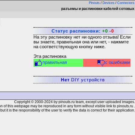
Pinouts
/
Devices
/
Connectors
разъемы и распиновки кабелей сотовых
Статус распиновки:
+0
-0
На эту распиновку нет ни одного отзыва! Если
вы знаете, правильная она или нет, - нажмите
на соответствующую кнопку ниже.
Эта распиновка
правильная
с ошибками
Нет
DIY устройств
Copyright © 2000-2024 by pinouts.ru team, except user uploaded images.
n of this webpage may be reproduced in any form without visible link to pinouts.ru .
 it is the responsibility of the user to verify the data is correct for their application.