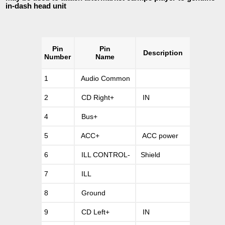
in-dash head unit
Pin
Pin
Description
Number
Name
1
Audio Common
2
CD Right+
IN
4
Bus+
5
ACC+
ACC power
6
ILL CONTROL-
Shield
7
ILL
8
Ground
9
CD Left+
IN